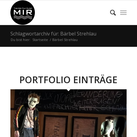
Schlagwortarchiv für: Bärbel Strehlau
Du bist hier:
Startseite
/
Bärbel Strehlau
PORTFOLIO EINTRÄGE