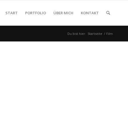
START
PORTFOLIO
ÜBER MICH
KONTAKT
Du bist hier:
Startseite
/
Film