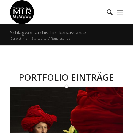
Schlagwortarchiv für: Renaissance
Du bist hier:
Startseite
/
Renaissance
PORTFOLIO EINTRÄGE