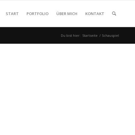
START
PORTFOLIO
ÜBER MICH
KONTAKT
Du bist hier:
Startseite
/
Schauspiel