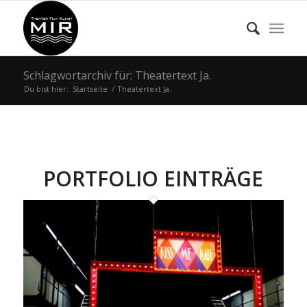
Schlagwortarchiv für: Theatertext Ja.
Du bist hier:
Startseite
/
Theatertext Ja.
PORTFOLIO EINTRÄGE