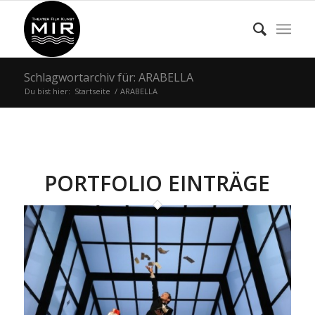
Schlagwortarchiv für: ARABELLA
Du bist hier:
Startseite
/
ARABELLA
PORTFOLIO EINTRÄGE